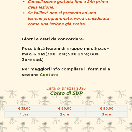
Cancellazione gratuita fino a 24h prima
della lezione.
Se l’alliev* non si presenta ad una
lezione programmata, verrà considerata
come una lezione già svolta.
Giorni e orari da concordare.
Possibilità lezioni di gruppo min. 3 pax –
max. 6 pax(
30€ 1ora; 50€ 2ore; 80€
3ore cad.
)
Per maggiori info compilare il form nella
sezione
Contatti
.
Listino prezzi 2026
Corso di SUP
€ 35,00
€ 60,00
€ 90,00
1 ora
2 ore
3 ore