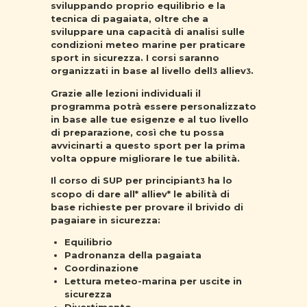
sviluppando proprio equilibrio e la
tecnica di pagaiata, oltre che a
sviluppare una capacità di analisi sulle
condizioni meteo marine per praticare
sport in sicurezza. I corsi saranno
organizzati in base al livello dell
alliev
.
3
3
Grazie alle lezioni individuali il
programma potrà essere personalizzato
in base alle tue esigenze e al tuo livello
di preparazione, così che tu possa
avvicinarti a questo sport per la prima
volta oppure migliorare le tue abilità.
Il
corso di SUP per principiant
ha lo
3
scopo di dare all* alliev* le
abilità di
base
richieste per provare il brivido di
pagaiare in sicurezza:
Equilibrio
Padronanza della pagaiata
Coordinazione
Lettura meteo-marina per uscite in
sicurezza
Divertimento