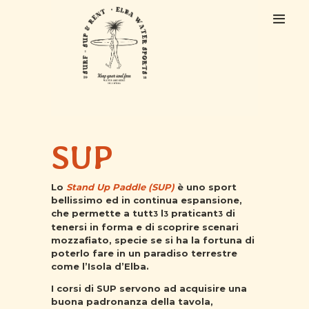
HOME
CHI SIAMO
SUP
ESCURSIONI
CORSI
NOLEGGIO
Lo
Stand Up Paddle (SUP)
è uno sport
bellissimo ed in continua espansione,
CONTATTI
che permette a tutt
l
praticant
di
3
3
3
tenersi in forma e di scoprire scenari
mozzafiato, specie se si ha la fortuna di
poterlo fare in un paradiso terrestre
come l’Isola d’Elba.
I
corsi di SUP
servono ad acquisire una
buona padronanza della tavola,